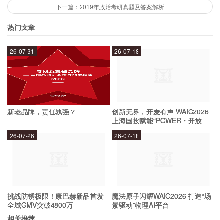
下一篇：2019年政治考研真题及答案解析
需要注意哪些考试技巧？
热门文章
在考试过程中，考生需要注意时间管理，合理分配
26-07-31
26-07-18
时间，避免在某一题目上花费过多时间。同时，需
要认真审题，仔细阅读题目和文章，避免因理解不
清而出现偏差。在写作部分，需要注意语言表达的
准确性和逻辑性。
新老品牌，责任孰强？
创新无界，开麦有声 WAIC2026
上海国投赋能“POWER・开放
麦”专场成功举办
26-07-26
26-07-18
挑战防锈极限！康巴赫新品首发
魔法原子闪耀WAIC2026 打造“场
全域GMV突破4800万
景驱动”物理AI平台
相关推荐