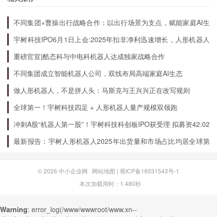
不同集团×曹操出行战略合作：以出行场景为支点，赋能家庭AI生
态升级
宇树科技IPO6月1日上会:2025年扣非净利迅速增长，人形机器人
出货量全球第一
重磅官宣|酷态科与中电科机器人达成独家战略合作
不同集团成立智能机器人公司，双线布局高端家庭AI生态
做人形机器人，不是拼人头：马斯克与王兴兴正在改写规则
全球第一！宇树科技四足 + 人形机器人量产规模双领跑
冲刺A股“机器人第一股”！宇树科技科创板IPO获受理 拟募资42.02
亿元
最新报告：宇树人形机器人2025年出货量和市场占比均居全球第
一
© 2026
中小企业网
网站地图
|
蜀ICP备16031543号-1
本次加载用时：1.480秒
Warning
: error_log(/www/wwwroot/www.xn--