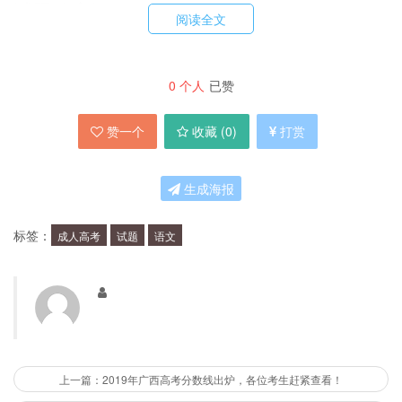
试题难度如何？
阅读全文
总体来说，2019年成人高考语文试题难度适中。
0
个人
已赞
其中，阅读理解部分的难度较大，需要考生具备较
强的阅读能力和理解能力，而写作部分则需要考生
赞一个
收藏 (
0
)
打赏
具备较强的表达能力和写作技巧。
生成海报
如何备考2019年成人高考语文试题？
标签：
成人高考
试题
语文
备考2019年成人高考语文试题，考生需要掌握语
文基础知识，提高阅读能力和理解能力，注重积累
古诗文阅读经验，同时也需要多练习写作，提高自
己的表达能力和写作技巧。
上一篇：2019年广西高考分数线出炉，各位考生赶紧查看！