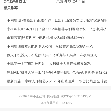
办“法律身份证”
景驱动”物理AI平台
能力可能受到影响。其次，该股票的成交量较低，
相关推荐
流动性不足，存在较大的风险。此外，该股票的股
价波动较大，需要投资者保持谨慎心态并做好风险
不同集团×曹操出行战略合作：以出行场景为支点，赋能家庭AI生
态升级
控制。
宇树科技IPO6月1日上会:2025年扣非净利迅速增长，人形机器人
出货量全球第一
重磅官宣|酷态科与中电科机器人达成独家战略合作
综上所述，投资者在投资000850股票时需要充分
不同集团成立智能机器人公司，双线布局高端家庭AI生态
了解相关信息，做好投资规划和风险控制，同时应
做人形机器人，不是拼人头：马斯克与王兴兴正在改写规则
持有谨慎态度，以免造成不必要的损失。
全球第一！宇树科技四足 + 人形机器人量产规模双领跑
冲刺A股“机器人第一股”！宇树科技科创板IPO获受理 拟募资42.02
亿元
最新报告：宇树人形机器人2025年出货量和市场占比均居全球第
一
© 2026
中小企业网
网站地图
|
蜀ICP备16031543号-1
本次加载用时：1.512秒