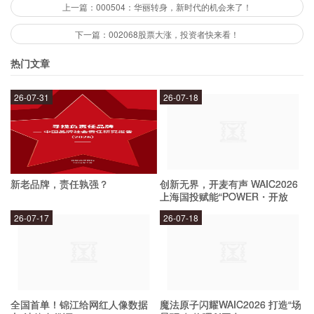
场空间也在逐渐扩大，因此，该股票具备一定的投
上一篇：000504：华丽转身，新时代的机会来了！
资价值。
下一篇：002068股票大涨，投资者快来看！
热门文章
但需要注意的是，该股票的投资风险也不可忽视。
首先，随着国内经济的下行压力不断加大，化工行
26-07-31
26-07-18
业的竞争也将更加激烈，对企业的盈利能力带来一
定的挑战。其次，该股票的成交量较低，流动性不
足，存在较大的风险。
新老品牌，责任孰强？
创新无界，开麦有声 WAIC2026
上海国投赋能“POWER・开放
000850股票分析：风险提示
麦”专场成功举办
26-07-17
26-07-18
在投资000850股票时，需要注意哪些风险？
首先，化工行业的市场竞争较为激烈，公司的盈利
全国首单！锦江给网红人像数据
魔法原子闪耀WAIC2026 打造“场