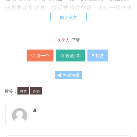
但需要注意的是，该股票的成交量一直处于较低水
平，暂时难以形成更大的上涨动力。
阅读全文
000850股票分析：投资建议
0
个人
已赞
赞一个
收藏 (
0
)
打赏
对于投资者而言，应该如何看待000850股票，是
否具备投资价值？
生成海报
从基本面来看，000850作为一家化工企业，其业
标签：
股票
走势
绩表现较为稳定，且具备强大的研发实力和市场竞
争力。同时，该公司在过去几年中也进行了一系列
重组和调整，使其业务板块更加合理和优化。此
外，随着国内环保政策的不断加强，化工行业的市