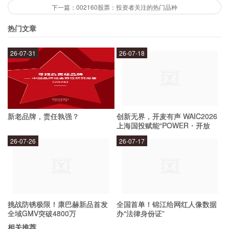
据自身的风险偏好和投资需求来做出决策。不过，
下一篇：002160股票：投资者关注的热门品种
可以看出，002068股票的发展前景良好，公司也
热门文章
在不断地优化业务结构和提升核心竞争力，这些都
为其未来的发展奠定了坚实的基础。因此，对于有
26-07-31
26-07-18
一定风险承受能力的投资者来说，投资002068股
票是一个不错的选择。
新老品牌，责任孰强？
创新无界，开麦有声 WAIC2026
投资002068股票需要注意什么？
上海国投赋能“POWER・开放
麦”专场成功举办
26-07-26
26-07-17
虽然002068股票的发展前景良好，但投资者在投
资时也需要注意一些问题。首先，需要了解公司的
基本情况和业务模式，以及市场的发展趋势。其
挑战防锈极限！康巴赫新品首发
全国首单！锦江给网红人像数据
次，需要掌握一定的技术分析和基本面分析能力，
全域GMV突破4800万
办“法律身份证”
做好投资决策。最后，需要合理控制风险，避免过
相关推荐