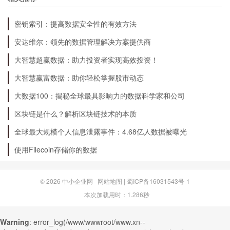
度投资和盲目跟风，保证自己的资金安全。
密钥索引：提高数据安全性的有效方法
安达维尔：领先的数据管理解决方案提供商
总结
大智慧超赢数据：助力投资者实现高效投资！
002068股票的大涨引起了广大投资者的关注，但
大智慧赢富数据：助你轻松掌握股市动态
投资者在投资前需要了解公司的基本情况和市场趋
大数据100：揭秘全球最具影响力的数据科学家和公司
势，做好投资决策，并合理控制风险，以保证自己
区块链是什么？解析区块链技术的本质
的资金安全。
全球最大规模个人信息泄露事件：4.68亿人数据被曝光
使用Filecoin存储你的数据
© 2026
中小企业网
网站地图
|
蜀ICP备16031543号-1
本次加载用时：1.286秒
Warning
: error_log(/www/wwwroot/www.xn--