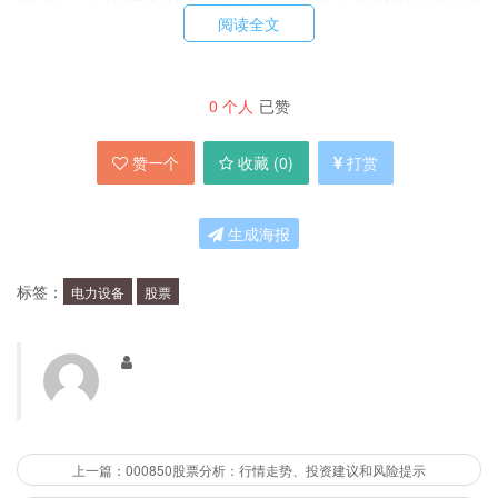
阅读全文
15.2亿元，净利润约为1.7亿元。
002068股票为什么会大涨？
0
个人
已赞
赞一个
收藏 (
0
)
打赏
002068股票的大涨主要是由于公司业绩的不断提
升和市场对其前景的看好所致。尤其是在新能源领
生成海报
域的快速发展背景下，电力设备制造企业的发展前
景更加广阔，这也为002068股票的未来发展提供
标签：
电力设备
股票
了更多的机遇和空间。
投资002068股票值得吗？
对于是否值得投资002068股票，还需要投资者根
上一篇：000850股票分析：行情走势、投资建议和风险提示