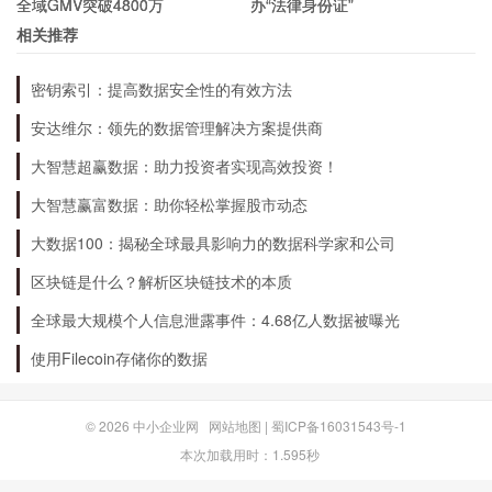
全域GMV突破4800万
办“法律身份证”
相关推荐
imToken钱包作为一款优秀的数字资产管理工具，
未来发展前景广阔。随着区块链技术的不断发展，
密钥索引：提高数据安全性的有效方法
数字资产的需求也会不断增加，imToken钱包有望
安达维尔：领先的数据管理解决方案提供商
成为更多用户的首选数字资产管理工具。
大智慧超赢数据：助力投资者实现高效投资！
大智慧赢富数据：助你轻松掌握股市动态
大数据100：揭秘全球最具影响力的数据科学家和公司
区块链是什么？解析区块链技术的本质
全球最大规模个人信息泄露事件：4.68亿人数据被曝光
使用Filecoin存储你的数据
© 2026
中小企业网
网站地图
|
蜀ICP备16031543号-1
本次加载用时：1.595秒