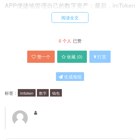
APP便捷地管理自己的数字资产；最后，imToken
钱包还得到了业内多方认可，是一款可信赖的数字
阅读全文
资产管理工具。
0
个人
已赞
imToken钱包的安全性如何？
赞一个
收藏 (
0
)
打赏
imToken钱包采用了多层加密技术，将用户的私钥
等敏感信息进行加密存储，确保用户的数字资产不
生成海报
会被盗取或篡改。此外，imToken钱包还支持硬件
标签：
imtoken
数字
钱包
钱包、多重签名等安全措施，提升了用户的数字资
产安全性。
imToken钱包支持哪些数字资产？