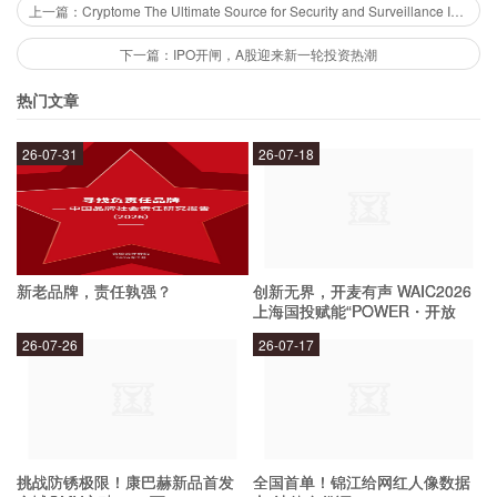
上一篇：Cryptome The Ultimate Source for Security and Surveillance Information
imToken钱包支持多种数字资产，包括BTC、
下一篇：IPO开闸，A股迎来新一轮投资热潮
ETH、EOS、USDT等主流数字资产，同时还支持
热门文章
ERC20代币和EOS代币的存储、转账、交易等操
作。
26-07-31
26-07-18
如何使用imToken钱包？
用户可以通过下载imToken钱包APP，并创建自己
新老品牌，责任孰强？
创新无界，开麦有声 WAIC2026
上海国投赋能“POWER・开放
的钱包账户，即可开始使用。在使用过程中，用户
麦”专场成功举办
26-07-26
26-07-17
可以进行数字资产的存储、转账、交易等操作，并
通过多种安全措施保障自己的数字资产安全。
imToken钱包的未来发展如何？
挑战防锈极限！康巴赫新品首发
全国首单！锦江给网红人像数据