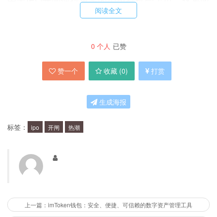
阅读全文
引更多的投资者的关注和资金投入。此外，随着国
内经济的不断发展，人民币汇率的稳定以及政策的
支持，投资者对A股市场的信心不断增强，也促使
0
个人
已赞
A股市场迎来了新一轮投资热潮。
赞一个
收藏 (
0
)
打赏
对于投资者来说，IPO开闸意味着什么？
生成海报
对于投资者来说，IPO开闸意味着更多的投资机
标签：
ipo
开闸
热潮
会。投资者可以通过认真研究新上市公司的业务模
式、财务状况以及市场前景，选择适合自己的投资
产品，获取更多的收益。
但是投资新上市公司也存在风险，怎样降低
上一篇：imToken钱包：安全、便捷、可信赖的数字资产管理工具