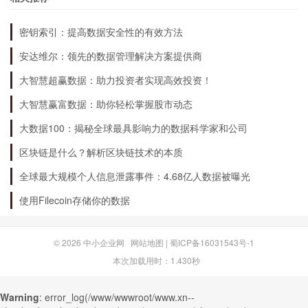
受能力，选择适合自己的投资产品，降低风险，获
密钥索引：提高数据安全性的有效方法
取更多的收益。
安达维尔：领先的数据管理解决方案提供商
大智慧超赢数据：助力投资者实现高效投资！
大智慧赢富数据：助你轻松掌握股市动态
大数据100：揭秘全球最具影响力的数据科学家和公司
区块链是什么？解析区块链技术的本质
全球最大规模个人信息泄露事件：4.68亿人数据被曝光
使用Filecoin存储你的数据
© 2026
中小企业网
网站地图
|
蜀ICP备16031543号-1
本次加载用时：1.430秒
Warning
: error_log(/www/wwwroot/www.xn--