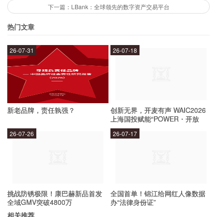
风险？
下一篇：LBank：全球领先的数字资产交易平台
热门文章
投资新上市公司确实存在风险，但是如果投资者能
26-07-31
26-07-18
够认真研究公司的背景、业务情况、财务状况以及
市场前景，并结合自身的风险承受能力，选择适合
自己的投资产品，就能够降低风险。此外，投资者
还可以通过分散投资、定期调整投资组合等方式，
新老品牌，责任孰强？
创新无界，开麦有声 WAIC2026
进一步降低风险。
上海国投赋能“POWER・开放
麦”专场成功举办
26-07-26
26-07-17
总结
IPO开闸让更多的公司有机会上市，为A股市场带
挑战防锈极限！康巴赫新品首发
全国首单！锦江给网红人像数据
来了新的投资机遇，但是同时也存在投资风险。投
全域GMV突破4800万
办“法律身份证”
资者应该认真研究公司的情况，结合自身的风险承
相关推荐